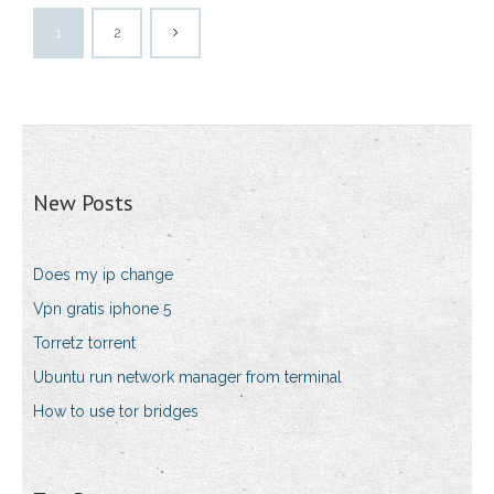
1
2
New Posts
Does my ip change
Vpn gratis iphone 5
Torretz torrent
Ubuntu run network manager from terminal
How to use tor bridges