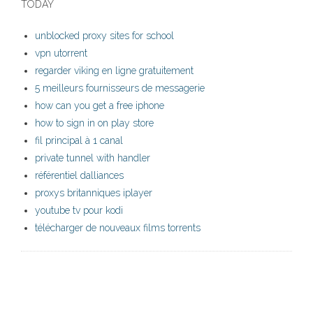
TODAY
unblocked proxy sites for school
vpn utorrent
regarder viking en ligne gratuitement
5 meilleurs fournisseurs de messagerie
how can you get a free iphone
how to sign in on play store
fil principal à 1 canal
private tunnel with handler
référentiel dalliances
proxys britanniques iplayer
youtube tv pour kodi
télécharger de nouveaux films torrents